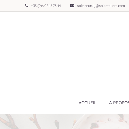
+33 (0)6 02 16 73 44
soknarun.ly@sokiateliers.com
ACCUEIL
À PROPO