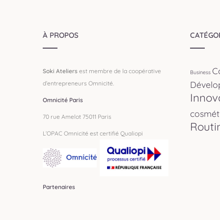
À PROPOS
CATÉGO
C
Soki Ateliers
est membre de la coopérative
Business
Dévelo
d’entrepreneurs Omnicité.
Innov
Omnicité Paris
cosmét
70 rue Amelot 75011 Paris
Routi
L’OPAC Omnicité est certifié Qualiopi
Partenaires