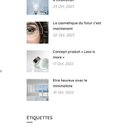
23
Oct,
2023
La cosmétique du futur c’est
maintenant
02
Oct,
2023
Concept produit « Less is
more »
17
Oct,
2022
er
Etre heureux avec le
minimaliste
10
Oct,
2022
ÉTIQUETTES