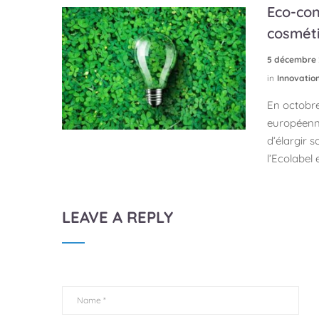
Eco-con
cosmét
5 décembre 
in
Innovatio
En octobr
européenne
d’élargir 
l’Ecolabel 
LEAVE A REPLY