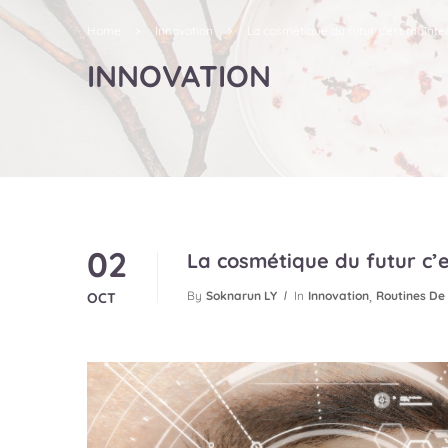
Home
Innovation
La cosmétique du futur c’est mainte
INNOVATION
02
La cosmétique du futur c’
,
By
Soknarun LY
In
Innovation
Routines De
OCT