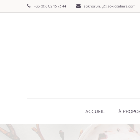
+33 (0)6 02 16 73 44
soknarun.ly@sokiateliers.com
ACCUEIL
À PROPO