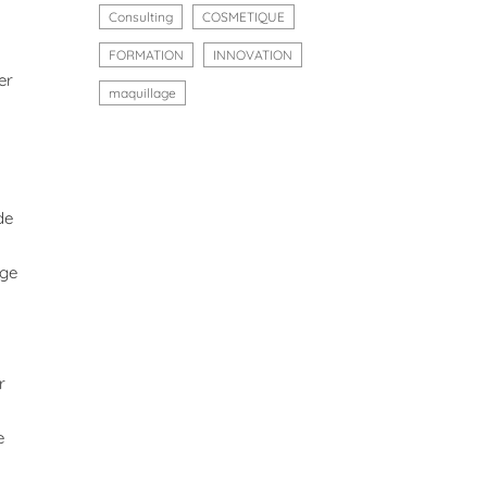
Consulting
COSMETIQUE
FORMATION
INNOVATION
er
maquillage
de
uge
r
e