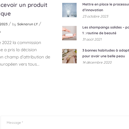
cevoir un produit
Mettre en place le processu
d’innovation
ique
23 octobre 2023
2023
by
Soknarun LY
Les shampoings solides – pa
n
1 : routine de beauté
31 août 2021
e 2022 la commission
 a pris la décision
3 bonnes habitudes à adop
pour avoir une belle peau
son champ d’attribution de
14 décembre 2020
européen vers tous...